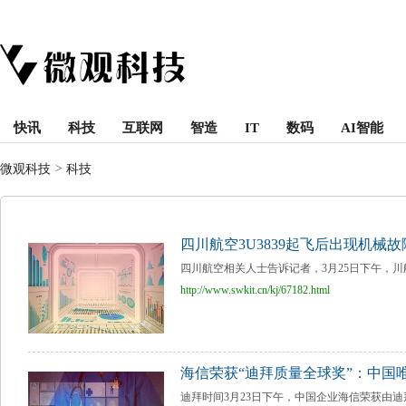
快讯
科技
互联网
智造
IT
数码
AI智能
微观科技
>
科技
四川航空3U3839起飞后出现机械
四川航空相关人士告诉记者，3月25日下午，川航3
http://www.swkit.cn/kj/67182.html
海信荣获“迪拜质量全球奖”：中国
迪拜时间3月23日下午，中国企业海信荣获由迪拜