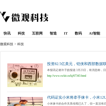
快讯
科技
互联网
智造
IT
数码
AI智能
微观科技
>
科技
投资82.5亿美元，铠侠和西部数据
本报讯记者许子皓报道:3月23日，有消息称，日
http://www.swkit.cn/kj/67343.html
代码证实小米将牵手徕卡，小米12Ul
小米徕卡的合作关系传闻已久了，但一直没有石