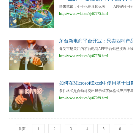
快来试试，个性化推荐这么关—— APP的个性
http://www.swkit.cn/kj/67275.html
茅台新电商平台开业：只卖四种产品
备受市场关注的茅台电商APP平台似已接近上线
http://www.swkit.cn/kj/67270.html
如何在MicrosoftExcel中使用基
条件格式是自动将突出显示或字体格式应用于单元
http://www.swkit.cn/kj/67269.html
首页
1
2
3
4
5
6