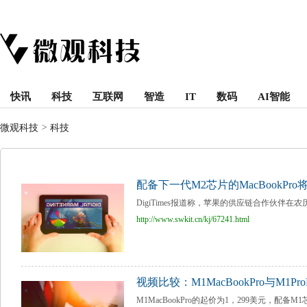
快讯
科技
互联网
智造
IT
数码
AI智能
微观科技
>
科技
配备下一代M2芯片的MacBookPr
DigiTimes报道称，苹果的供应链合作伙伴在农历新
http://www.swkit.cn/kj/67241.html
视频比较：M1MacBookPro与M1ProM
M1MacBookPro的起价为1，299美元，配备M1