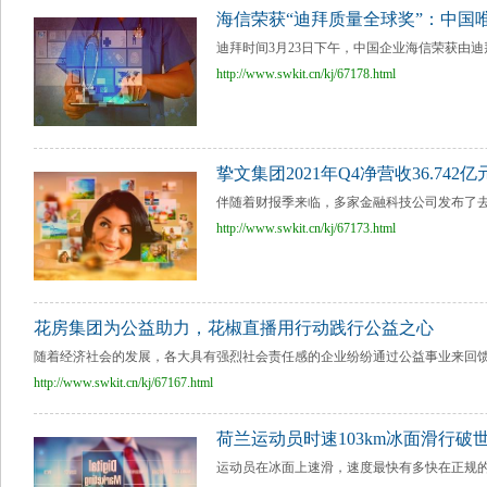
海信荣获“迪拜质量全球奖”：中国
迪拜时间3月23日下午，中国企业海信荣获由迪拜
http://www.swkit.cn/kj/67178.html
挚文集团2021年Q4净营收36.74
伴随着财报季来临，多家金融科技公司发布了去年
http://www.swkit.cn/kj/67173.html
花房集团为公益助力，花椒直播用行动践行公益之心
随着经济社会的发展，各大具有强烈社会责任感的企业纷纷通过公益事业来回馈社
http://www.swkit.cn/kj/67167.html
荷兰运动员时速103km冰面滑行
运动员在冰面上速滑，速度最快有多快在正规的比赛