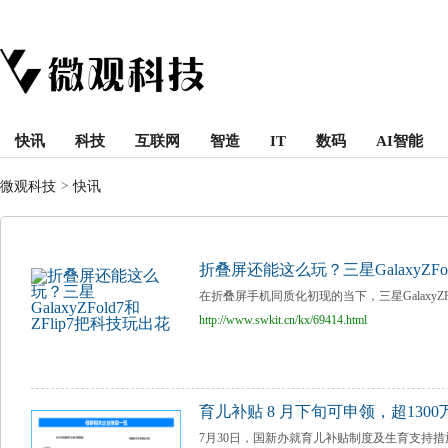
快讯
科技
互联网
智造
IT
数码
AI智能
微观科技
>
快讯
折叠屏还能这么玩？三星GalaxyZFol
在折叠屏手机同质化初现的当下，三星GalaxyZFold7与
http://www.swkit.cn/kx/69414.html
育儿补贴 8 月下旬可申领，超13
7月30日，国新办就育儿补贴制度及生育支持措